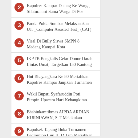
Kapolres Kampar Datang Ke Warga,
2
Silaturahmi Sama Warga Di Pos
Satkamling
Panda Polda Sumbar Melaksanakan
3
UJI _Computer Assisted Test_ (CAT)
Komputer Penerimaan Bintara Polri
Viral Di Bully Siswa SMPN 8
4
Medang Kampai Kota
Dumai.Ternyata Bukan DiBully, tapi
perkelahian.
IKPTB Bengkalis Gelar Donor Darah
5
Lintas Umat, Targetkan 150 Kantong
Darah
Hut Bhayangkara Ke 80 Meriahkan
6
Kapolres Kampar Janjikan Turnamen
Baru Dengan Komposisi Tim Baru
Wakil Bupati Syafaruddin Poti
7
Pimpin Upacara Hari Kebangkitan
Nasional Ke -118 di Rokan Hulu
Bhabinkamtibmas AIPDA ARDIAN
8
KURNIAWAN, S.T Melakukan
Pengecekan Pekarangan Pangan
Bergizi
Kapolsek Tapung Buka Turnamen
9
Badminton Cup II 32 Tim Meriahkan