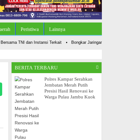
aerah
Peristiwa
Lainnya
sama TNI dan Instansi Terkait
•
Bongkar Jaringan Narkoba, Polsek Kampa
BERITA TERBARU
Polres Kampar Serahkan
Jembatan Merah Putih
Presisi Hasil Renovasi ke
Warga Pulau Jambu Kuok