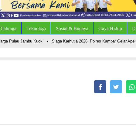
Olahraga
Teknologi
Sosial & Budaya
Gaya Hidup
D
a Pulau Jambu Kuok
•
Siaga Karhutla 2026, Polres Kampar Gelar Apel Ber