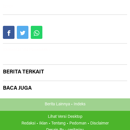
Editor :
Share :
Komentar Via Facebook :
BERITA TERKAIT
BACA JUGA
Berita Lainnya •
Indeks
Lihat Versi Desktop
Redaksi •
Iklan •
Tentang •
Pedoman •
Disclaimer