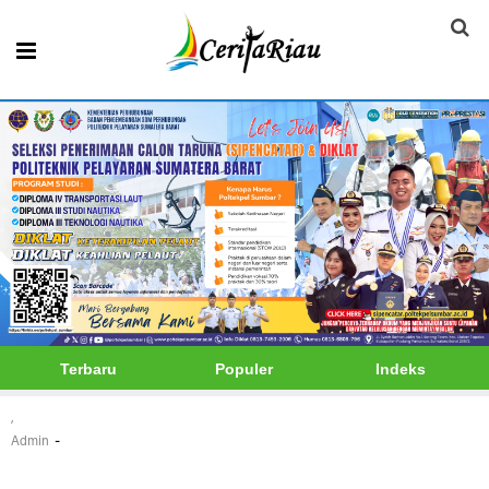
Terbaru
Populer
Indeks
,
-
Admin