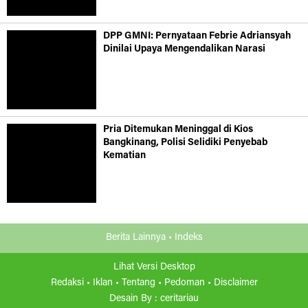
DPP GMNI: Pernyataan Febrie Adriansyah
Dinilai Upaya Mengendalikan Narasi
Pria Ditemukan Meninggal di Kios
Bangkinang, Polisi Selidiki Penyebab
Kematian
Berita Lainnya •
Indeks
Lihat Versi Desktop
Redaksi •
Iklan •
Tentang •
Pedoman •
Disclaimer
Desain By :
ceritariau