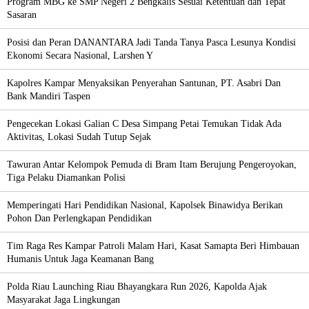
Program MBG ke SMP Negeri 2 Bengkalis Sesuai Ketentuan dan Tepat
Sasaran
Posisi dan Peran DANANTARA Jadi Tanda Tanya Pasca Lesunya Kondisi
Ekonomi Secara Nasional, Larshen Y
Kapolres Kampar Menyaksikan Penyerahan Santunan, PT. Asabri Dan
Bank Mandiri Taspen
Pengecekan Lokasi Galian C Desa Simpang Petai Temukan Tidak Ada
Aktivitas, Lokasi Sudah Tutup Sejak
Tawuran Antar Kelompok Pemuda di Bram Itam Berujung Pengeroyokan,
Tiga Pelaku Diamankan Polisi
Memperingati Hari Pendidikan Nasional, Kapolsek Binawidya Berikan
Pohon Dan Perlengkapan Pendidikan
Tim Raga Res Kampar Patroli Malam Hari, Kasat Samapta Beri Himbauan
Humanis Untuk Jaga Keamanan Bang
Polda Riau Launching Riau Bhayangkara Run 2026, Kapolda Ajak
Masyarakat Jaga Lingkungan