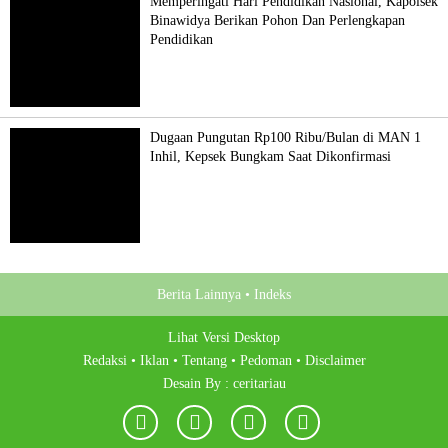
Memperingati Hari Pendidikan Nasional, Kapolsek
Binawidya Berikan Pohon Dan Perlengkapan
Pendidikan
Dugaan Pungutan Rp100 Ribu/Bulan di MAN 1
Inhil, Kepsek Bungkam Saat Dikonfirmasi
Berita Lainnya •
Indeks
Lihat Versi Desktop
Redaksi •
Iklan •
Tentang •
Pedoman •
Disclaimer
Desain By :
ceritariau