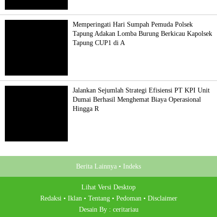
Memperingati Hari Sumpah Pemuda Polsek
Tapung Adakan Lomba Burung Berkicau Kapolsek
Tapung CUP1 di A
Jalankan Sejumlah Strategi Efisiensi PT KPI Unit
Dumai Berhasil Menghemat Biaya Operasional
Hingga R
Berita Lainnya •
Indeks
Lihat Versi Desktop
Redaksi •
Iklan •
Tentang •
Pedoman •
Disclaimer
Desain By :
ceritariau