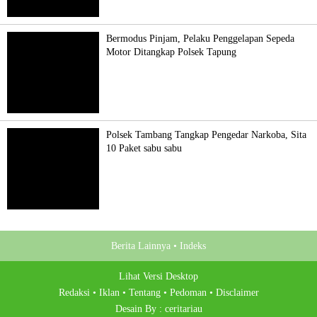
Bermodus Pinjam, Pelaku Penggelapan Sepeda
Motor Ditangkap Polsek Tapung
Polsek Tambang Tangkap Pengedar Narkoba, Sita
10 Paket sabu sabu
Berita Lainnya •
Indeks
Lihat Versi Desktop
Redaksi •
Iklan •
Tentang •
Pedoman •
Disclaimer
Desain By :
ceritariau