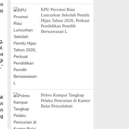
en
KPU Provinsi Riau
si
Luncurkan Sekolah Pemilu
Hijau Tahun 2026, Perkuat
Pendidikan Pemilih
Berwawasan L
g,
l.
na
gi
,"
Polres Kampar Tangkap
ak
Pelaku Pencurian di Kantor
an
Balai Penyuluhan
an
ng