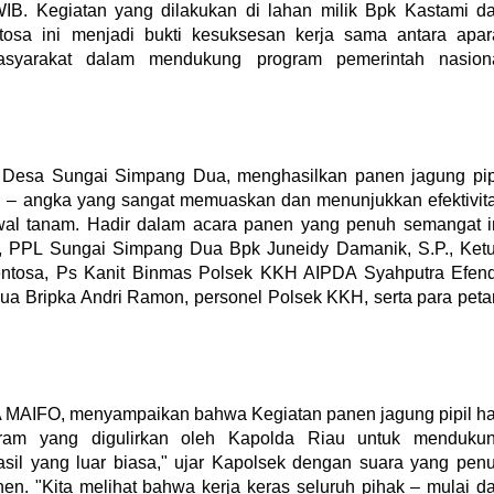
 WIB. Kegiatan yang dilakukan di lahan milik Bpk Kastami d
osa ini menjadi bukti kesuksesan kerja sama antara apar
masyarakat dalam mendukung program pemerintah nasion
di Desa Sungai Simpang Dua, menghasilkan panen jagung pip
 – angka yang sangat memuaskan dan menunjukkan efektivit
wal tanam. Hadir dalam acara panen yang penuh semangat i
o, PPL Sungai Simpang Dua Bpk Juneidy Damanik, S.P., Ket
ntosa, Ps Kanit Binmas Polsek KKH AIPDA Syahputra Efend
 Bripka Andri Ramon, personel Polsek KKH, serta para peta
IFO, menyampaikan bahwa Kegiatan panen jagung pipil ha
gram yang digulirkan oleh Kapolda Riau untuk menduku
il yang luar biasa," ujar Kapolsek dengan suara yang pen
n. "Kita melihat bahwa kerja keras seluruh pihak – mulai da