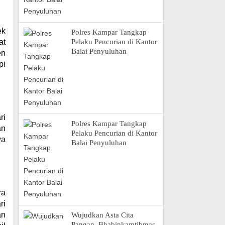
ek
Polres Kampar Tangkap
at
Pelaku Pencurian di Kantor
Balai Penyuluhan
en
pi
ri
Polres Kampar Tangkap
an
Pelaku Pencurian di Kantor
wa
Balai Penyuluhan
ra
ri
an
Wujudkan Asta Cita
Pangan, Bhabinkamtibmas