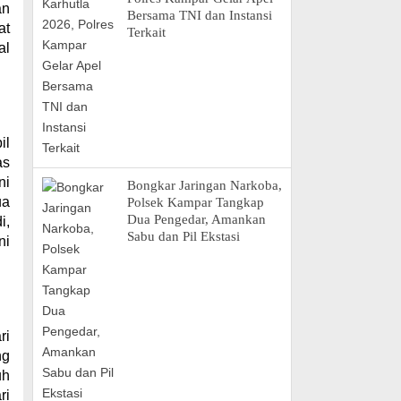
an
Bersama TNI dan Instansi
at
Terkait
al
il
as
ni
Bongkar Jaringan Narkoba,
ua
Polsek Kampar Tangkap
Dua Pengedar, Amankan
i,
Sabu dan Pil Ekstasi
ni
ri
ng
uh
ri