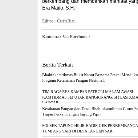
berkembang dan memberikan manfaat yang
Era Maifo, S.H.
Editor : CeritaRiau
Komentar Via Facebook :
Berita Terkait
Bhabinkamtibmas Bukit Kapur Bersama Petani Menduk
Program Ketahanan Pangan Nasional.
TIM RAGA RES KAMPAR PATROLI MALAM AWASI
KAMTIBMAS SEPUTAR BANGKINANG, SITUASI AM
LANCAR
Ketahanan Pangan dari Desa, Bhabinkamtibmas Gurun P
Tinjau Perkembangan Jagung Pipil
POLSEK TAPUNG HILIR HADIR CEK PERKEMBANG
TUMPANG SARI DI DESA TANDAN SARI