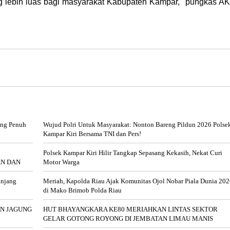
 lebih luas bagi masyarakat Kabupaten Kampar," pungkas A
ung Penuh
Wujud Polri Untuk Masyarakat: Nonton Bareng Pildun 2026 Polse
Kampar Kiri Bersama TNI dan Pers!
Polsek Kampar Kiri Hilir Tangkap Sepasang Kekasih, Nekat Curi
AN DAN
Motor Warga
anjang
Meriah, Kapolda Riau Ajak Komunitas Ojol Nobar Piala Dunia 20
di Mako Brimob Polda Riau
AN JAGUNG
HUT BHAYANGKARA KE80 MERIAHKAN LINTAS SEKTOR
GELAR GOTONG ROYONG DI JEMBATAN LIMAU MANIS