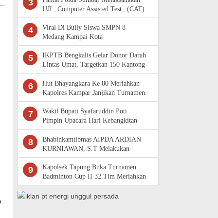
3
UJI _Computer Assisted Test_ (CAT)
Komputer Penerimaan Bintara Polri
Viral Di Bully Siswa SMPN 8
4
Medang Kampai Kota
Dumai.Ternyata Bukan DiBully, tapi
perkelahian.
IKPTB Bengkalis Gelar Donor Darah
5
Lintas Umat, Targetkan 150 Kantong
Darah
Hut Bhayangkara Ke 80 Meriahkan
6
Kapolres Kampar Janjikan Turnamen
Baru Dengan Komposisi Tim Baru
Wakil Bupati Syafaruddin Poti
7
Pimpin Upacara Hari Kebangkitan
Nasional Ke -118 di Rokan Hulu
Bhabinkamtibmas AIPDA ARDIAN
8
KURNIAWAN, S.T Melakukan
Pengecekan Pekarangan Pangan
Bergizi
Kapolsek Tapung Buka Turnamen
9
Badminton Cup II 32 Tim Meriahkan
Hut Bhayangkara Ke80, Target Cari
Pe
a
n