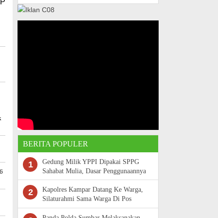
KP
k
BERITA POPULER
Gedung Milik YPPI Dipakai SPPG
1
Sahabat Mulia, Dasar Penggunaannya
26
Belum Terungkap
Kapolres Kampar Datang Ke Warga,
2
Silaturahmi Sama Warga Di Pos
Satkamling
Panda Polda Sumbar Melaksanakan