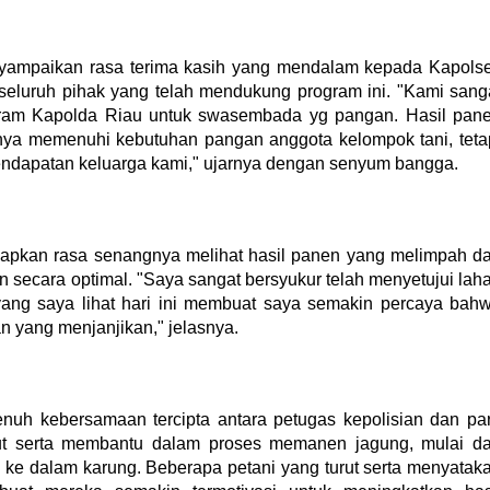
yampaikan rasa terima kasih yang mendalam kepada Kapols
n seluruh pihak yang telah mendukung program ini. "Kami sang
ogram Kapolda Riau untuk swasembada yg pangan. Hasil pan
anya memenuhi kebutuhan pangan anggota kelompok tani, teta
pendapatan keluarga kami," ujarnya dengan senyum bangga.
apkan rasa senangnya melihat hasil panen yang melimpah da
 secara optimal. "Saya sangat bersyukur telah menyetujui lah
 yang saya lihat hari ini membuat saya semakin percaya bah
n yang menjanjikan," jelasnya.
nuh kebersamaan tercipta antara petugas kepolisian dan pa
ut serta membantu dalam proses memanen jagung, mulai da
ke dalam karung. Beberapa petani yang turut serta menyatak