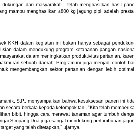
ga dukungan dari masyarakat – telah menghasilkan hasil pan
yang mampu menghasilkan ±800 kg jagung pipil adalah presta
sek KKH dalam kegiatan ini bukan hanya sebagai pendukun
olisian dalam mendukung program ketahanan pangan nasiona
masyarakat dalam meningkatkan produktivitas pertanian, kare
makmuran sebuah daerah. Program ini juga menjadi contoh ba
ntuk mengembangkan sektor pertanian dengan lebih optimal
anik, S.P., menyampaikan bahwa kesuksesan panen ini tid
kan secara berkala kepada kelompok tani. "Kita telah memberik
ilihan bibit, hingga cara merawat tanaman agar tumbuh deng
 Sungai Simpang Dua juga sangat mendukung pertumbuhan jagu
target yang telah ditetapkan," ujarnya.