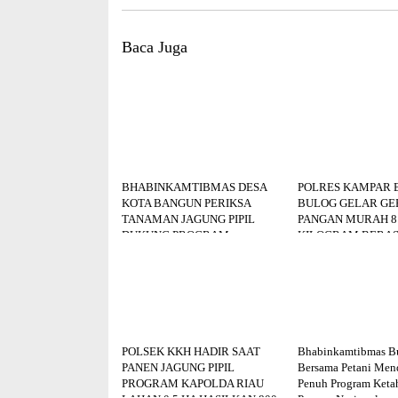
Baca Juga
BHABINKAMTIBMAS DESA
POLRES KAMPAR 
KOTA BANGUN PERIKSA
BULOG GELAR G
TANAMAN JAGUNG PIPIL
PANGAN MURAH 8
DUKUNG PROGRAM
KILOGRAM BERAS
KETAHANAN PANGAN
DISALURKAN KE 
POLSEK KKH HADIR SAAT
Bhabinkamtibmas Bu
PANEN JAGUNG PIPIL
Bersama Petani Me
PROGRAM KAPOLDA RIAU
Penuh Program Keta