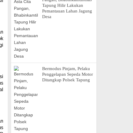
il
Tapung Hilir Lakukan
Pemantauan Lahan Jagung
Desa
an
ok
gi
Bermodus Pinjam, Pelaku
Penggelapan Sepeda Motor
si
Ditangkap Polsek Tapung
us
al
an
us