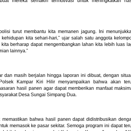
uat mereka semakin termotivasi untuk meningkatkan has
olisi turut membantu kita memanen jagung. Ini menunjukk
ehidupan kita sehari-hari," ujar salah satu anggota kelomp
, kita berharap dapat mengembangkan lahan kita lebih luas la
ian lainnya."
 dan masih berjalan hingga laporan ini dibuat, dengan situa
Polsek Kampar Kiri Hilir menyampaikan bahwa akan ter
asaran hasil panen agar dapat memberikan manfaat maksim
asyarakat Desa Sungai Simpang Dua.
 memastikan bahwa hasil panen dapat didistribusikan deng
ntuk memasok ke pasar sekitar. Semoga program ini dapat ter