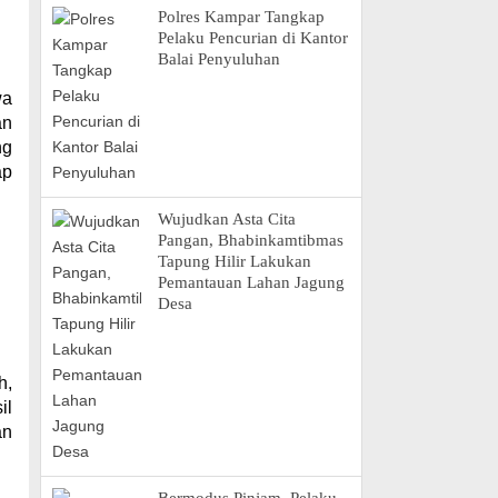
Polres Kampar Tangkap
Pelaku Pencurian di Kantor
Balai Penyuluhan
wa
an
ng
ap
Wujudkan Asta Cita
Pangan, Bhabinkamtibmas
Tapung Hilir Lakukan
Pemantauan Lahan Jagung
Desa
h,
il
an