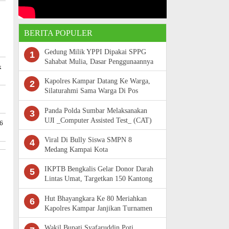
BERITA POPULER
Gedung Milik YPPI Dipakai SPPG
1
Sahabat Mulia, Dasar Penggunaannya
k
Belum Terungkap
Kapolres Kampar Datang Ke Warga,
2
Silaturahmi Sama Warga Di Pos
Satkamling
Panda Polda Sumbar Melaksanakan
3
UJI _Computer Assisted Test_ (CAT)
26
Komputer Penerimaan Bintara Polri
Viral Di Bully Siswa SMPN 8
4
Medang Kampai Kota
Dumai.Ternyata Bukan DiBully, tapi
perkelahian.
IKPTB Bengkalis Gelar Donor Darah
5
Lintas Umat, Targetkan 150 Kantong
Darah
Hut Bhayangkara Ke 80 Meriahkan
6
Kapolres Kampar Janjikan Turnamen
Baru Dengan Komposisi Tim Baru
Wakil Bupati Syafaruddin Poti