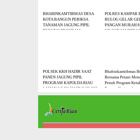
BHABINKAMTIBMAS DESA
POLRES KAMPAR 
KOTA BANGUN PERIKSA
BULOG GELAR G
TANAMAN JAGUNG PIPIL
PANGAN MURAH 8
DUKUNG PROGRAM
KILOGRAM BERAS
KETAHANAN PANGAN
DISALURKAN KE 
POLSEK KKH HADIR SAAT
Bhabinkamtibmas Bu
PANEN JAGUNG PIPIL
Bersama Petani Me
PROGRAM KAPOLDA RIAU
Penuh Program Keta
LAHAN 0,5 HA HASILKAN 800
Pangan Nasional.
KG,
Copyright ©
2026 