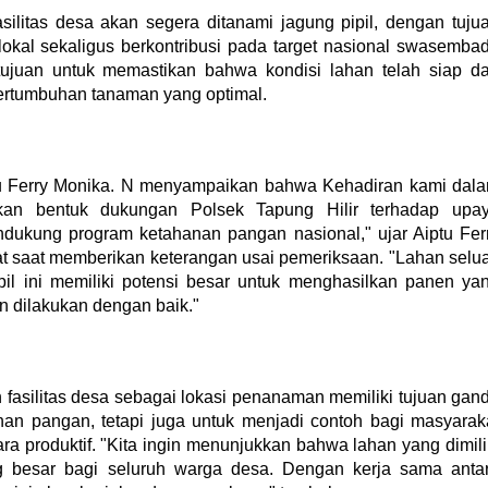
ilitas desa akan segera ditanami jagung pipil, dengan tuju
okal sekaligus berkontribusi pada target nasional swasemba
ujuan untuk memastikan bahwa kondisi lahan telah siap d
ertumbuhan tanaman yang optimal.
u Ferry Monika. N menyampaikan bahwa Kehadiran kami dal
kan bentuk dukungan Polsek Tapung Hilir terhadap upa
ukung program ketahanan pangan nasional," ujar Aiptu Fer
 saat memberikan keterangan usai pemeriksaan. "Lahan selu
pil ini memiliki potensi besar untuk menghasilkan panen ya
n dilakukan dengan baik."
fasilitas desa sebagai lokasi penanaman memiliki tujuan gan
nan pangan, tetapi juga untuk menjadi contoh bagi masyarak
a produktif. "Kita ingin menunjukkan bahwa lahan yang dimili
 besar bagi seluruh warga desa. Dengan kerja sama anta