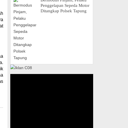
Bermodus Pinjam, Pelaku
Penggelapan Sepeda Motor
Ditangkap Polsek Tapung
ah
ya
at
sa
a.
ik
sa
as