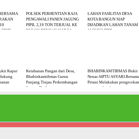
BERSAMA
POLSEK PERHENTIAN RAJA
LAHAN FASILITAS DESA
ERAKAN
PENGAWALI PANEN JAGUNG
KOTA BANGUN SIAP
10
PIPIL 2,19 TON TERJUAL KE
DIJADIKAN LAHAN TANAM
 SPHP
BULOG DENGAN HARGA
JAGUNG PIPIL
MASYARA
RP6.400KG
kit Kapur
Ketahanan Pangan dari Desa,
BHABINKAMTIBMAS Bukit
ndukung
Bhabinkamtibmas Gurun
Nenas AIPTU ASYARI.Bersam
hanan
Panjang Tinjau Perkembangan
Petani Melakukan pengeceka
Jagung Pipil
tanaman ketahanan panga
All Rights Reserved •
Redaksi •
Info Iklan •
Tentang Kami •
Pedoman Media S