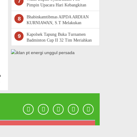
7
Pimpin Upacara Hari Kebangkitan
Nasional Ke -118 di Rokan Hulu
Bhabinkamtibmas AIPDA ARDIAN
8
KURNIAWAN, S.T Melakukan
Pengecekan Pekarangan Pangan
Bergizi
Kapolsek Tapung Buka Turnamen
9
Badminton Cup II 32 Tim Meriahkan
Hut Bhayangkara Ke80, Target Cari
Pe
a
n
iber •
Disclaimer •