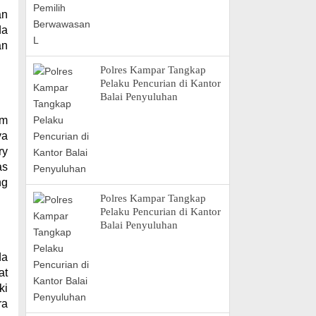
an
da
an
Polres Kampar Tangkap
Pelaku Pencurian di Kantor
Balai Penyuluhan
am
ya
ry
as
ng
Polres Kampar Tangkap
Pelaku Pencurian di Kantor
Balai Penyuluhan
da
at
ki
ra