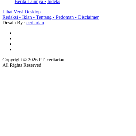
Berita Lainnya •
Indeks
Lihat Versi Desktop
Redaksi •
Iklan •
Tentang •
Pedoman •
Disclaimer
Desain By :
ceritariau
Copyright ©
2026 PT. ceritariau
All Rights Reserved