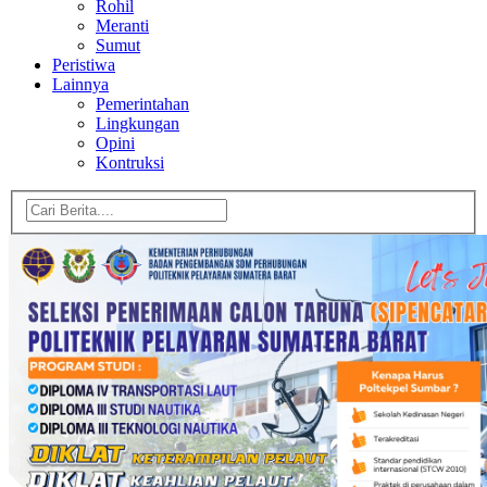
Rohil
Meranti
Sumut
Peristiwa
Lainnya
Pemerintahan
Lingkungan
Opini
Kontruksi