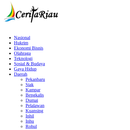
Nasional
Hukrim
Ekonomi Bisnis
Olahraga
Teknologi
Sosial & Budaya
Gaya Hidup
Daerah
Pekanbaru
Siak
Kampar
Bengkalis
Dumai
Pelalawan
Kuansing
Inhil
Inhu
Rohul