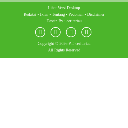
Lihat Versi Desktop
Redaksi •
Iklan •
Tentang •
Pedoman •
Disclaimer
Desain By :
ceritariau
Copyright ©
2026 PT. ceritariau
All Rights Reserved