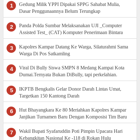
Gedung Milik YPPI Dipakai SPPG Sahabat Mulia,
1
Dasar Penggunaannya Belum Terungkap
Panda Polda Sumbar Melaksanakan UJI _Computer
2
Assisted Test_ (CAT) Komputer Penerimaan Bintara
Polri
Kapolres Kampar Datang Ke Warga, Silaturahmi Sama
3
Warga Di Pos Satkamling
Viral Di Bully Siswa SMPN 8 Medang Kampai Kota
4
Dumai.Ternyata Bukan DiBully, tapi perkelahian.
IKPTB Bengkalis Gelar Donor Darah Lintas Umat,
5
Targetkan 150 Kantong Darah
Hut Bhayangkara Ke 80 Meriahkan Kapolres Kampar
6
Janjikan Turnamen Baru Dengan Komposisi Tim Baru
Wakil Bupati Syafaruddin Poti Pimpin Upacara Hari
7
Kebangkitan Nasional Ke -118 di Rokan Hulu