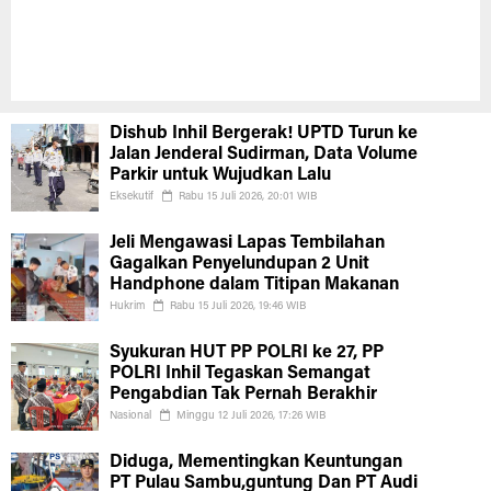
Dishub Inhil Bergerak! UPTD Turun ke
Jalan Jenderal Sudirman, Data Volume
Dishub Inhil Bergerak! UPTD Turun ke
Parkir untuk Wujudkan Lalu
Jalan Jenderal Sudirman, Data Volume
Parkir untuk Wujudkan Lalu
EKSEKUTIF
RABU 15 JULI 2026, 20:01 WIB
Eksekutif
Rabu 15 Juli 2026, 20:01 WIB
Jeli Mengawasi Lapas Tembilahan
Gagalkan Penyelundupan 2 Unit
Handphone dalam Titipan Makanan
Hukrim
Rabu 15 Juli 2026, 19:46 WIB
Syukuran HUT PP POLRI ke 27, PP
POLRI Inhil Tegaskan Semangat
Pengabdian Tak Pernah Berakhir
Nasional
Minggu 12 Juli 2026, 17:26 WIB
Diduga, Mementingkan Keuntungan
PT Pulau Sambu,guntung Dan PT Audi