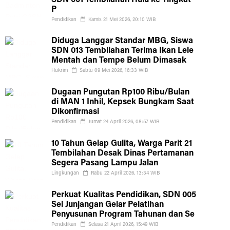
SDN 001 Tembilahan Hulu ke Tingkat
P
Pendidikan
Kamis 21 Mei 2026, 20:10 WIB
Diduga Langgar Standar MBG, Siswa
SDN 013 Tembilahan Terima Ikan Lele
Mentah dan Tempe Belum Dimasak
Hukrim
Sabtu 09 Mei 2026, 16:33 WIB
Dugaan Pungutan Rp100 Ribu/Bulan
di MAN 1 Inhil, Kepsek Bungkam Saat
Dikonfirmasi
Pendidikan
Jumat 24 April 2026, 08:57 WIB
10 Tahun Gelap Gulita, Warga Parit 21
Tembilahan Desak Dinas Pertamanan
Segera Pasang Lampu Jalan
Lingkungan
Rabu 22 April 2026, 13:34 WIB
Perkuat Kualitas Pendidikan, SDN 005
Sei Junjangan Gelar Pelatihan
Penyusunan Program Tahunan dan Se
Pendidikan
Selasa 21 April 2026, 15:49 WIB