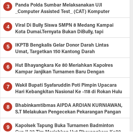
Panda Polda Sumbar Melaksanakan UJI
3
_Computer Assisted Test_ (CAT) Komputer
Penerimaan Bintara Polri
Viral Di Bully Siswa SMPN 8 Medang Kampai
4
Kota Dumai.Ternyata Bukan DiBully, tapi
perkelahian.
IKPTB Bengkalis Gelar Donor Darah Lintas
5
Umat, Targetkan 150 Kantong Darah
Hut Bhayangkara Ke 80 Meriahkan Kapolres
6
Kampar Janjikan Turnamen Baru Dengan
Komposisi Tim Baru
Wakil Bupati Syafaruddin Poti Pimpin Upacara
7
Hari Kebangkitan Nasional Ke -118 di Rokan Hulu
Bhabinkamtibmas AIPDA ARDIAN KURNIAWAN,
8
S.T Melakukan Pengecekan Pekarangan Pangan
Bergizi
Kapolsek Tapung Buka Turnamen Badminton
9
Cup II 32 Tim Meriahkan Hut Bhayangkara Ke80,