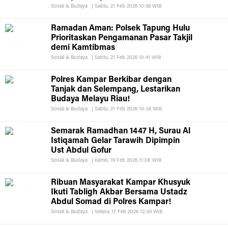
Sosial & Budaya
|
Sabtu, 21 Feb 2026 10:56 WIB
Ramadan Aman: Polsek Tapung Hulu
Prioritaskan Pengamanan Pasar Takjil
demi Kamtibmas
Sosial & Budaya
|
Sabtu, 21 Feb 2026 10:41 WIB
Polres Kampar Berkibar dengan
Tanjak dan Selempang, Lestarikan
Budaya Melayu Riau!
Sosial & Budaya
|
Sabtu, 21 Feb 2026 10:36 WIB
Semarak Ramadhan 1447 H, Surau Al
Istiqamah Gelar Tarawih Dipimpin
Ust Abdul Gofur
Sosial & Budaya
|
Kamis, 19 Feb 2026 11:08 WIB
Ribuan Masyarakat Kampar Khusyuk
Ikuti Tabligh Akbar Bersama Ustadz
Abdul Somad di Polres Kampar!
Sosial & Budaya
|
Selasa, 17 Feb 2026 12:36 WIB