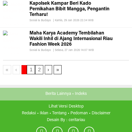
Kapolsek Kampar Beri Kado
Pernikahan Bibit Mangga, Pengantin
Terharu!
Sosial & Budaya
|
Kamis, 29 Jan 2026 22:34 WIB
Maha Karya Academy Tembilahan
Wakili Inhil di Ajang Internasional Riau
Fashion Week 2026
Sosial & Budaya
|
Selasa, 27 Jan 2026 14:07 WIB
«
‹
1
2
›
»
Berita Lainnya •
Indeks
Lihat Versi Desktop
Redaksi •
Iklan •
Tentang •
Pedoman •
Disclaimer
Desain By :
ceritariau