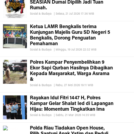
SEASIAN Dumai Dipilih Jadi Tuan
Rumah.
Sosial & Budaya
|
Selasa, 21 Jul 2026 17:36 WIB
Ketua LAMR Bengkalis terima
Kunjungan Majelis Guru SD Negeri 5
Bengkalis, Dorong Penguatan
Pemahaman
Sosial & Budaya
|
Minggu, 19 Jul 2026 22:32 WIB
Polres Kampar Penyembelihkan 9
Ekor Sapi Qurban Hasilnya Dibagikan
Kepada Masyarakat, Warga Asrama
&
Sosial & Budaya
|
Rabu, 27 Mei 2026 19:11 WIB
Rayakan Idul Fitri 1447 H, Polres
Kampar Gelar Shalat Ied di Lapangan
Hijau: Momentum Tingkatkan Ima
Sosial & Budaya
|
Sabtu, 21 Mar 2026 14:35 WIB
Polda Riau Tiadakan Open House,