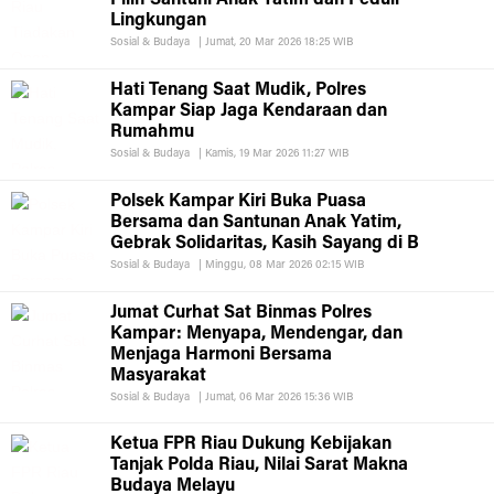
Pilih Santuni Anak Yatim dan Peduli
Lingkungan
Sosial & Budaya
|
Jumat, 20 Mar 2026 18:25 WIB
Hati Tenang Saat Mudik, Polres
Kampar Siap Jaga Kendaraan dan
Rumahmu
Sosial & Budaya
|
Kamis, 19 Mar 2026 11:27 WIB
Polsek Kampar Kiri Buka Puasa
Bersama dan Santunan Anak Yatim,
Gebrak Solidaritas, Kasih Sayang di B
Sosial & Budaya
|
Minggu, 08 Mar 2026 02:15 WIB
Jumat Curhat Sat Binmas Polres
Kampar: Menyapa, Mendengar, dan
Menjaga Harmoni Bersama
Masyarakat
Sosial & Budaya
|
Jumat, 06 Mar 2026 15:36 WIB
Ketua FPR Riau Dukung Kebijakan
Tanjak Polda Riau, Nilai Sarat Makna
Budaya Melayu