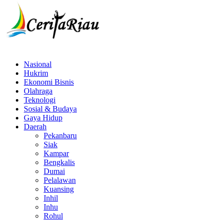
Nasional
Hukrim
Ekonomi Bisnis
Olahraga
Teknologi
Sosial & Budaya
Gaya Hidup
Daerah
Pekanbaru
Siak
Kampar
Bengkalis
Dumai
Pelalawan
Kuansing
Inhil
Inhu
Rohul