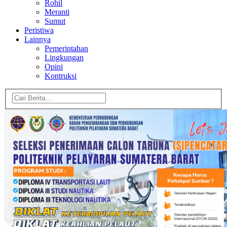
Rohil
Meranti
Sumut
Peristiwa
Lainnya
Pemerintahan
Lingkungan
Opini
Kontruksi