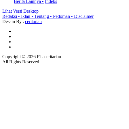
Berita Lainnya •
Indeks
Lihat Versi Desktop
Redaksi •
Iklan •
Tentang •
Pedoman •
Disclaimer
Desain By :
ceritariau
Copyright ©
2026 PT. ceritariau
All Rights Reserved