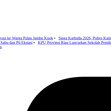
ovasi ke Warga Pulau Jambu Kuok
•
Siaga Karhutla 2026, Polres Kam
abu dan Pil Ekstasi
•
KPU Provinsi Riau Luncurkan Sekolah Pemilu
an