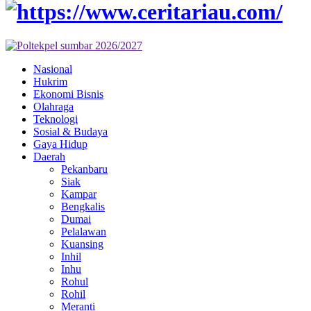
Nasional
Hukrim
Ekonomi Bisnis
Olahraga
Teknologi
Sosial & Budaya
Gaya Hidup
Daerah
Pekanbaru
Siak
Kampar
Bengkalis
Dumai
Pelalawan
Kuansing
Inhil
Inhu
Rohul
Rohil
Meranti