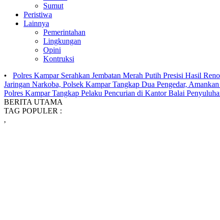
Sumut
Peristiwa
Lainnya
Pemerintahan
Lingkungan
Opini
Kontruksi
•
Polres Kampar Serahkan Jembatan Merah Putih Presisi Hasil Ren
Jaringan Narkoba, Polsek Kampar Tangkap Dua Pengedar, Amankan S
Polres Kampar Tangkap Pelaku Pencurian di Kantor Balai Penyuluh
BERITA UTAMA
TAG POPULER :
,