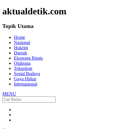
aktualdetik.com
Topik Utama
Home
Nasional
Hukrim
Daerah
Ekonomi Bisnis
Olahraga
Teknologi
Sosial Budaya
Gaya Hidup
Internasional
MENU