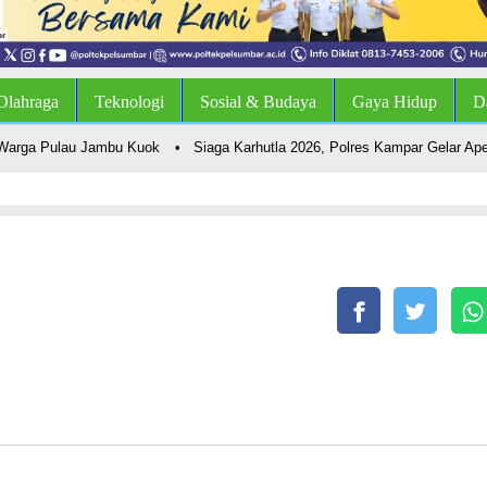
Olahraga
Teknologi
Sosial & Budaya
Gaya Hidup
D
rga Pulau Jambu Kuok
•
Siaga Karhutla 2026, Polres Kampar Gelar Apel Be