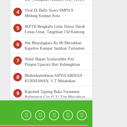
Komputer Penerimaan Bintara Polri
Viral Di Bully Siswa SMPN 8
4
Medang Kampai Kota
Dumai.Ternyata Bukan DiBully, tapi
perkelahian.
IKPTB Bengkalis Gelar Donor Darah
5
Lintas Umat, Targetkan 150 Kantong
Darah
Hut Bhayangkara Ke 80 Meriahkan
6
Kapolres Kampar Janjikan Turnamen
Baru Dengan Komposisi Tim Baru
Wakil Bupati Syafaruddin Poti
7
Pimpin Upacara Hari Kebangkitan
Nasional Ke -118 di Rokan Hulu
Bhabinkamtibmas AIPDA ARDIAN
8
KURNIAWAN, S.T Melakukan
Pengecekan Pekarangan Pangan
Bergizi
Kapolsek Tapung Buka Turnamen
9
Badminton Cup II 32 Tim Meriahkan
Hut Bhayangkara Ke80, Target Cari
Pe