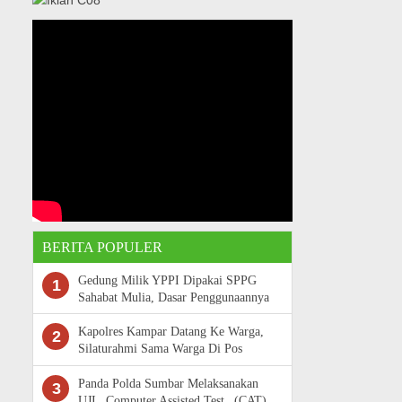
BERITA POPULER
Gedung Milik YPPI Dipakai SPPG
1
Sahabat Mulia, Dasar Penggunaannya
Belum Terungkap
Kapolres Kampar Datang Ke Warga,
2
Silaturahmi Sama Warga Di Pos
Satkamling
Panda Polda Sumbar Melaksanakan
3
UJI _Computer Assisted Test_ (CAT)