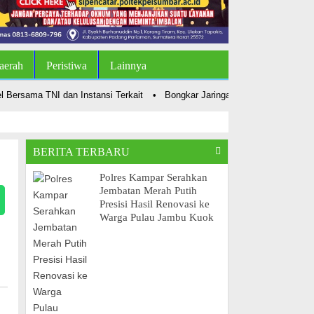
aerah
Peristiwa
Lainnya
rsama TNI dan Instansi Terkait
•
Bongkar Jaringan Narkoba, Polsek Kamp
BERITA TERBARU
Polres Kampar Serahkan
Jembatan Merah Putih
Presisi Hasil Renovasi ke
Warga Pulau Jambu Kuok